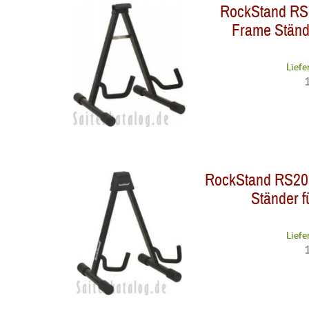
RockStand RS
Frame Stände
Liefe
1
RockStand RS20
Ständer f
Liefe
1