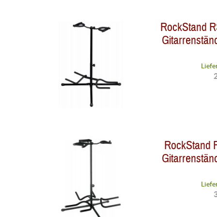
RockStand R
Gitarrenständ
Liefe
2
RockStand R
Gitarrenständ
Liefe
3