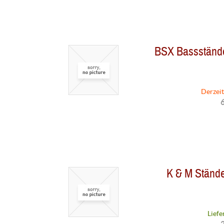
BSX Bassständ
Derzeit
6
K & M Stände
Liefe