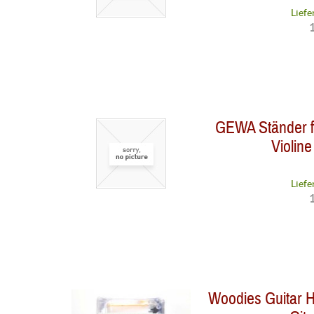
Liefe
1
GEWA Ständer fü
Violine 
Liefe
1
Woodies Guitar H