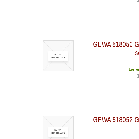
2
GEWA 518050 Git
s
Liefe
1
GEWA 518052 Git