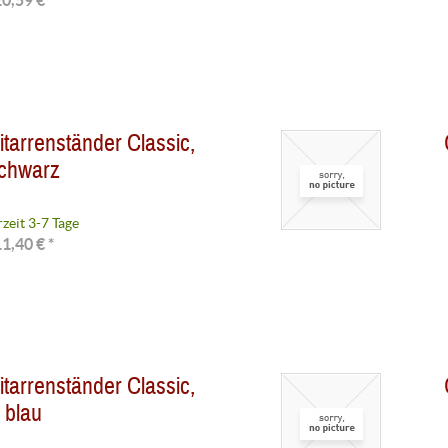
0,59 € *
arrenständer Classic,
chwarz
rzeit 3-7 Tage
1,40 € *
arrenständer Classic,
blau