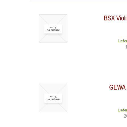
BSX
BSX Viol
Catfish
D'Addario
GEWA
König und Meyer
Liefe
Warwick
1
Woodies
GEWA C
Liefe
2