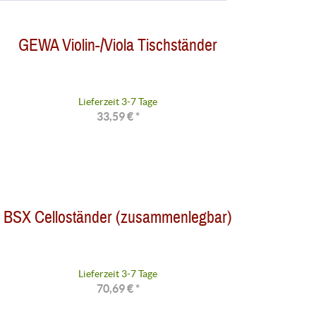
von
bis
4,33 €
205,19 €
GEWA Violin-/Viola Tischständer
Lieferzeit 3-7 Tage
33,59 € *
BSX Celloständer (zusammenlegbar)
Lieferzeit 3-7 Tage
70,69 € *