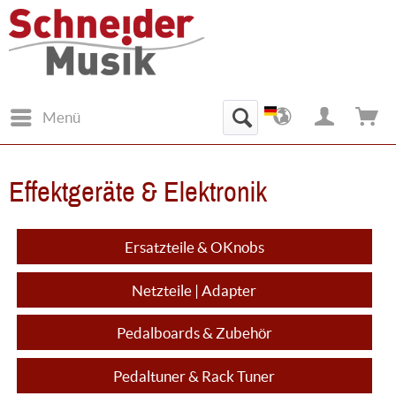
Menü
Effektgeräte & Elektronik
Ersatzteile & OKnobs
Netzteile | Adapter
Pedalboards & Zubehör
Pedaltuner & Rack Tuner