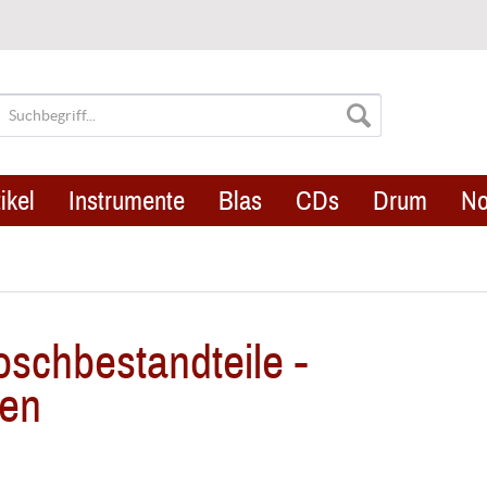
ikel
Instrumente
Blas
CDs
Drum
No
chbestandteile -
ten