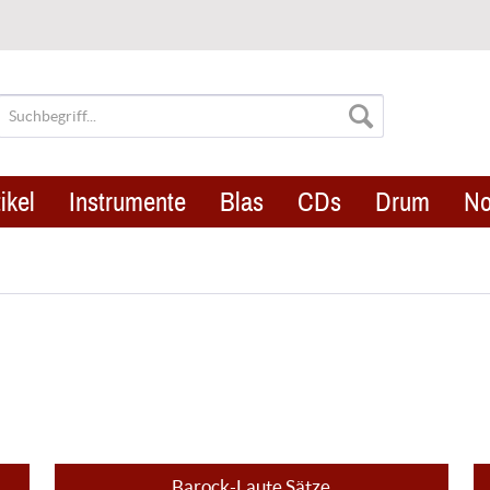
ikel
Instrumente
Blas
CDs
Drum
No
Barock-Laute Sätze