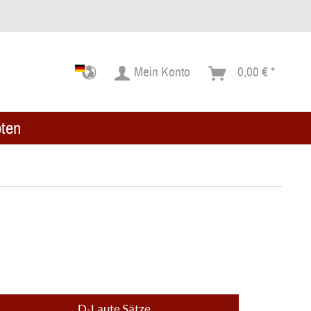
Mein Konto
0,00 € *
ten
D-Laute Sätze