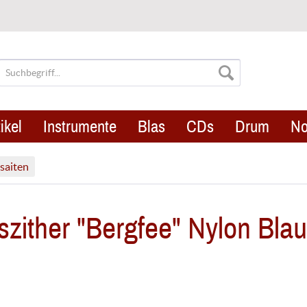
ikel
Instrumente
Blas
CDs
Drum
No
lsaiten
ither "Bergfee" Nylon Blau