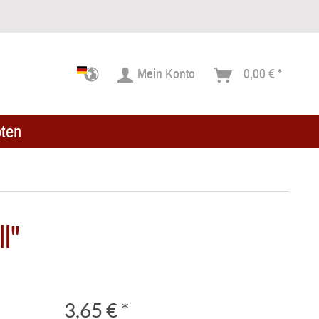
Mein Konto
0,00 € *
ten
l"
3,65 € *